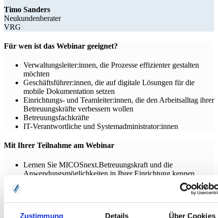
Timo Sanders
Neukundenberater
VRG
Für wen ist das Webinar geeignet?
Verwaltungsleiter:innen, die Prozesse effizienter gestalten
möchten
Geschäftsführer:innen, die auf digitale Lösungen für die
mobile Dokumentation setzen
Einrichtungs- und Teamleiter:innen, die den Arbeitsalltag ihrer
Betreuungskräfte verbessern wollen
Betreuungsfachkräfte
IT-Verantwortliche und Systemadministrator:innen
Mit Ihrer Teilnahme am Webinar
Lernen Sie MICOSnext.Betreuungskraft und die
Anwendungsmöglichkeiten in Ihrer Einrichtung kennen.
Schaffen Sie sich eine fundierte Grundlage, um zu beurteilen,
ob die Anwendung in Ihre Organisation passt.
Gewinnen Sie eine realistische Einschätzung des Aufwands
zur Einführung der Lösung.
Zustimmung
Details
Über Cookies