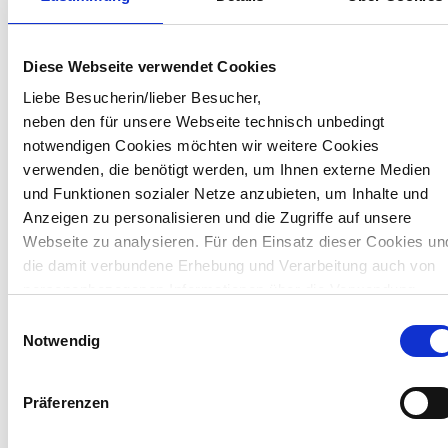
Jetzt Platz sichern!
Diese Webseite verwendet Cookies
⏰ 06.01.2026 | 10 Uhr | 45 Minuten
Liebe Besucherin/lieber Besucher,
neben den für unsere Webseite technisch unbedingt
Zur kostenfreien Anmeldung
notwendigen Cookies möchten wir weitere Cookies
verwenden, die benötigt werden, um Ihnen externe Medien
Hinweis:
und Funktionen sozialer Netze anzubieten, um Inhalte und
Unsere Webinare führen wir auf der Plattform „GoToWebinar“
durch.
Anzeigen zu personalisieren und die Zugriffe auf unsere
Für mehr Infos beachten Sie bitte unsere
Datenschutzerklärung
Webseite zu analysieren. Für den Einsatz dieser Cookies un
("4.2. Anmeldung zu Online-Veranstaltungen/Webinaren").
die damit verbundene Erhebung und Verarbeitung auch von
Neue Perspektiven
- dank der VRG an Ihrer Seite
personenbezogenen Informationen über die Verwendung
unserer Website benötigen wir Ihr Einverständnis, das Sie
Einwilligungsauswahl
Mehr als 50 Jahre Erfahrung und über 3.500 Kunden
durch Ihre eigene Auswahl bestimmen können und durch
Notwendig
490 Mitarbeitende an 9 Standorten in Deutschland
„Auswahl erlauben“ oder „Cookies zulassen“
Eigenes Rechenzentrum
erklären. Vollständige Informationen zu den von uns
Präferenzen
eingesetzten bzw. angebotenen Cookie-Optionen finden Sie
unter Punkt 3.4 in unserer Datenschutzerklärung.