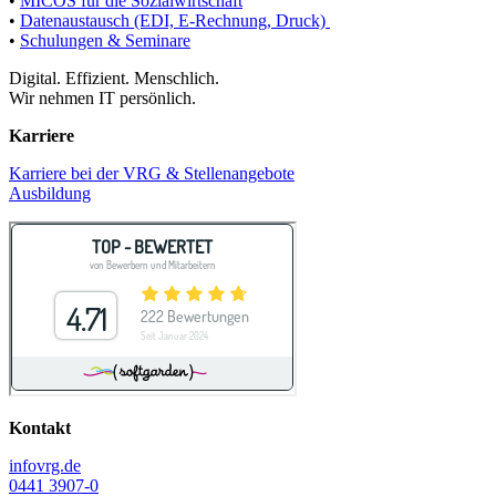
•
MICOS für die Sozialwirtschaft
•
Datenaustausch (EDI, E-Rechnung, Druck)
•
Schulungen & Seminare
Digital. Effizient. Menschlich.
Wir nehmen IT persönlich.
Karriere
Karriere bei der VRG & Stellenangebote
Ausbildung
Kontakt
info
vrg.de
0441 3907-0