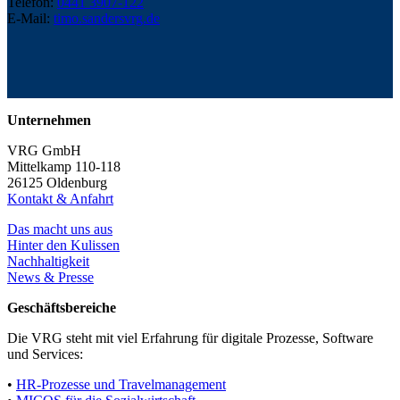
Telefon:
0441 3907-122
E-Mail:
timo.sanders
vrg.de
Unternehmen
VRG GmbH
Mittelkamp 110-118
26125 Oldenburg
Kontakt & Anfahrt
Das macht uns aus
Hinter den Kulissen
Nachhaltigkeit
News & Presse
Geschäftsbereiche
Die VRG steht mit viel Erfahrung für digitale Prozesse, Software
und Services:
•
HR-Prozesse und Travelmanagement