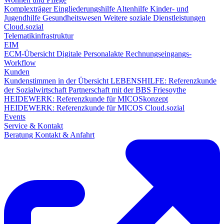
Komplexträger
Eingliederungshilfe
Altenhilfe
Kinder- und
Jugendhilfe
Gesundheitswesen
Weitere soziale Dienstleistungen
Cloud.sozial
Telematikinfrastruktur
EIM
ECM-Übersicht
Digitale Personalakte
Rechnungseingangs-
Workflow
Kunden
Kundenstimmen in der Übersicht
LEBENSHILFE: Referenzkunde
der Sozialwirtschaft
Partnerschaft mit der BBS Friesoythe
HEIDEWERK: Referenzkunde für MICOSkonzept
HEIDEWERK: Referenzkunde für MICOS Cloud.sozial
Events
Service & Kontakt
Beratung
Kontakt & Anfahrt