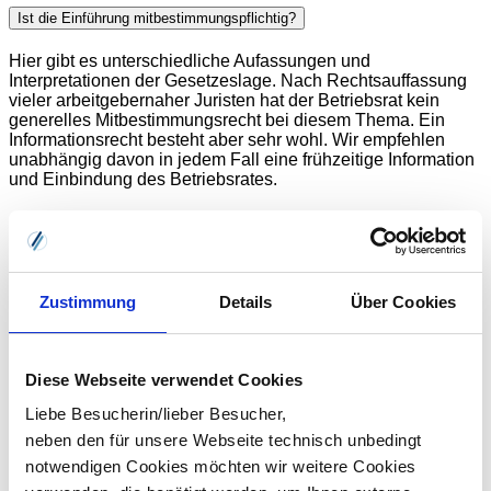
Ist die Einführung mitbestimmungspflichtig?
Hier gibt es unterschiedliche Aufassungen und
Interpretationen der Gesetzeslage. Nach Rechtsauffassung
vieler arbeitgebernaher Juristen hat der Betriebsrat kein
generelles Mitbestimmungsrecht bei diesem Thema. Ein
Informationsrecht besteht aber sehr wohl. Wir empfehlen
unabhängig davon in jedem Fall eine frühzeitige Information
und Einbindung des Betriebsrates.
Wie viel Geld spare ich mit dem digitalen Service-Portal?
Unternehmen, die auf digitale Verdienstnachweise
umstellen, können bis zu 40% an Kosten einsparen!
Zustimmung
Details
Über Cookies
Aufwände die für den Druck, die Kuvertierung und den
Versand der Gehaltsabrechnung anfallen, werden signifikant
gesenkt.
Diese Webseite verwendet Cookies
Liebe Besucherin/lieber Besucher,
neben den für unsere Webseite technisch unbedingt
notwendigen Cookies möchten wir weitere Cookies