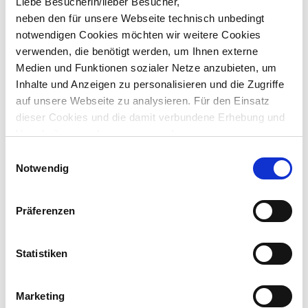
Liebe Besucherin/lieber Besucher,
neben den für unsere Webseite technisch unbedingt
notwendigen Cookies möchten wir weitere Cookies
verwenden, die benötigt werden, um Ihnen externe
Medien und Funktionen sozialer Netze anzubieten, um
Inhalte und Anzeigen zu personalisieren und die Zugriffe
auf unsere Webseite zu analysieren. Für den Einsatz
dieser Cookies und die damit verbundene Erhebung und
Verarbeitung auch von personenbezogenen
Informationen über die Verwendung unserer Website
Einwilligungsauswahl
benötigen wir Ihr Einverständnis, das Sie durch Ihre
Notwendig
eigene Auswahl bestimmen können und durch „Auswahl
erlauben“ oder „Cookies zulassen“ erklären. Vollständige
Präferenzen
Informationen zu den von uns eingesetzten bzw.
angebotenen Cookie-Optionen finden Sie unter Punkt 3.4
in unserer Datenschutzerklärung.
Statistiken
Hinweis zur Datenübermittlung in die USA: Indem Sie die
Marketing
jeweiligen Cookies akzeptieren, willigen Sie zugleich