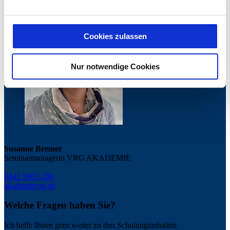
gem. Art. 49 Abs. 1 S. 1 lit. a) DSGVO ein, dass durch
das Setzen und Verwenden des jeweiligen Cookies
entstehenden personenbezogenen Daten möglicherweise
Cookies zulassen
in die USA übermittelt und verarbeitet werden. Nähere
Informationen entnehmen Sie unserer
Nur notwendige Cookies
Datenschutzerklärung für diese Website.
Susanne Bremer
Seminarmanagerin VRG AKADEMIE
0441 3907-200
akademie
vrg.de
Welche Fragen haben Sie?
Ich helfe Ihnen gern weiter zu den Schulungsinhalten