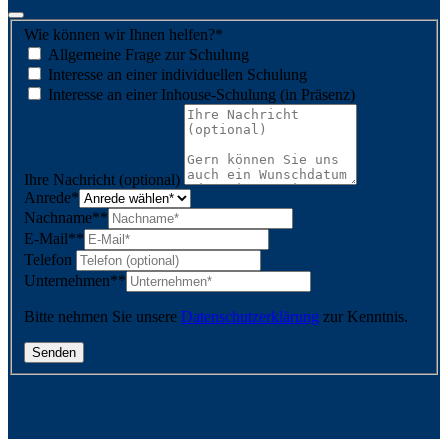
Wie können wir Ihnen helfen?
*
Allgemeine Frage zur Schulung
Interesse an einer individuellen Schulung
Interesse an einer Inhouse-Schulung (in Präsenz)
Ihre Nachricht (optional)
Anrede
*
Nachname*
*
E-Mail*
*
Telefon
Unternehmen*
*
Bitte nehmen Sie unsere
Datenschutzerklärung
zur Kenntnis.