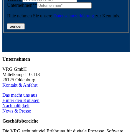
Unternehmen*
*
Bitte nehmen Sie unsere
Datenschutzerklärung
zur Kenntnis.
Unternehmen
VRG GmbH
Mittelkamp 110-118
26125 Oldenburg
Kontakt & Anfahrt
Das macht uns aus
Hinter den Kulissen
Nachhaltigkeit
News & Presse
Geschäftsbereiche
Die VRG steht mit viel Erfahrung für digitale Prozesse, Software