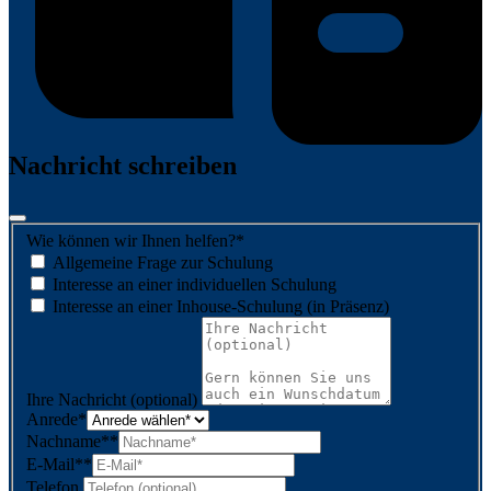
Nachricht schreiben
Wie können wir Ihnen helfen?
*
Allgemeine Frage zur Schulung
Interesse an einer individuellen Schulung
Interesse an einer Inhouse-Schulung (in Präsenz)
Ihre Nachricht (optional)
Anrede
*
Nachname*
*
E-Mail*
*
Telefon