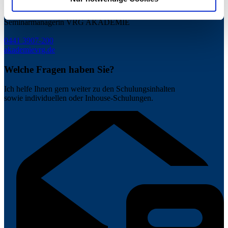
Susanne Bremer
Seminarmanagerin VRG AKADEMIE
0441 3907-200
akademie
vrg.de
Welche Fragen haben Sie?
Ich helfe Ihnen gern weiter zu den Schulungsinhalten
sowie individuellen oder Inhouse-Schulungen.