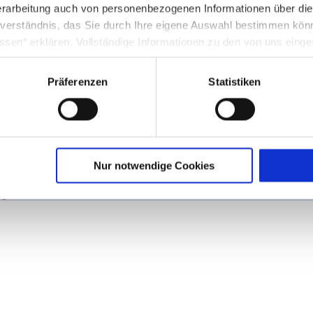
rarbeitung auch von personenbezogenen Informationen über di
inverständnis, das Sie durch Ihre eigene Auswahl bestimmen kö
ssen“ erklären. Vollständige Informationen zu den von uns eing
nter Punkt 3.4 in unserer Datenschutzerklärung.
Präferenzen
Statistiken
g in die USA: Indem Sie die jeweiligen Cookies akzeptieren, will
 Sie wieder live und vor Ort zu treffen - und das in fünf verschiedene
O ein, dass durch das Setzen und Verwenden des jeweiligen Coo
önlicher.
licherweise in die USA übermittelt und verarbeitet werden. Nä
schutzerklärung für diese Website.
rechnung
 Themen
Nur notwendige Cookies
eratern
e sich
ng