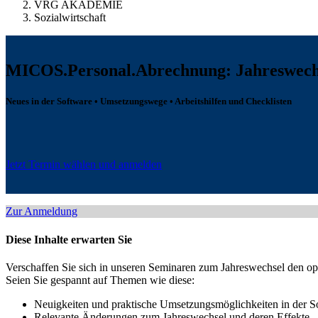
VRG AKADEMIE
Sozialwirtschaft
MICOS.Personal.Abrechnung: Jahreswech
Neues in der Software • Umsetzungswege • Arbeitshilfen und Checklisten
Jetzt Termin wählen und anmelden
Zur Anmeldung
Diese Inhalte erwarten Sie
Verschaffen Sie sich in unseren Seminaren zum Jahreswechsel den o
Seien Sie gespannt auf Themen wie diese:
Neuigkeiten und praktische Umsetzungsmöglichkeiten in der S
Relevante Änderungen zum Jahreswechsel und deren Effekte