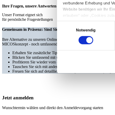
verbundene Erhebung und Ve
Ihre Fragen, unsere Antworten
Website benötigen wir Ihr E
Unser Format eignet sich
erlauben“ oder „Cookies zula
für persönliche Fragestellungen
Cookie-Optionen finden Sie u
Einwilligungsauswahl
Gemeinsam in Präsenz: Sind Sie dabei?
Notwendig
Hinweis zur Datenübermittlun
Ihre Alternative zu unseren Online-Seminaren: Wir freuen uns darauf,
49 Abs. 1 S. 1 lit. a) DSGV
MICOSkonzept - noch umfassender, noch individueller und noch pers
personenbezogenen Daten mög
entnehmen Sie unserer Daten
Erhalten Sie zusätzliche Tipps und Erkenntnisse zur Entgeltab
Blicken Sie umfassend mit uns in alle abrechnungsrelevanten
Profitieren Sie wieder vom direkten Draht zu unseren Kundenb
Tauschen Sie sich mit anderen Anwendern aus und vernetzen Si
Freuen Sie sich auf detaillierte Unterlagen und beste Verpflegu
Jetzt anmelden
Wunschtermin wählen und direkt den Anmeldevorgang starten