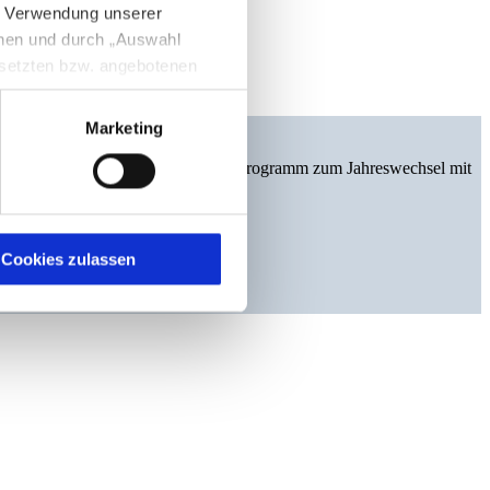
e Verwendung unserer
nnen und durch „Auswahl
esetzten bzw. angebotenen
Marketing
igen Sie zugleich gem. Art.
n Städten. Sichern Sie sich das volle Programm zum Jahreswechsel mit
kies entstehenden
here Informationen
Cookies zulassen