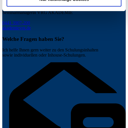
Susanne Bremer
Seminarmanagerin VRG AKADEMIE
0441 3907-200
akademie
vrg.de
Welche Fragen haben Sie?
Ich helfe Ihnen gern weiter zu den Schulungsinhalten
sowie individuellen oder Inhouse-Schulungen.