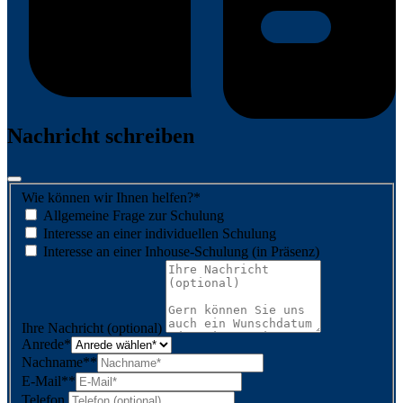
Nachricht schreiben
Wie können wir Ihnen helfen?
*
Allgemeine Frage zur Schulung
Interesse an einer individuellen Schulung
Interesse an einer Inhouse-Schulung (in Präsenz)
Ihre Nachricht (optional)
Anrede
*
Nachname*
*
E-Mail*
*
Telefon