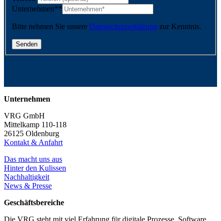
Unternehmen*
*
Bitte nehmen Sie unsere
Datenschutzerklärung
zur Kenntnis.
Unternehmen
VRG GmbH
Mittelkamp 110-118
26125 Oldenburg
Kontakt & Anfahrt
Das macht uns aus
Hinter den Kulissen
Nachhaltigkeit
News & Presse
Geschäftsbereiche
Die VRG steht mit viel Erfahrung für digitale Prozesse, Software