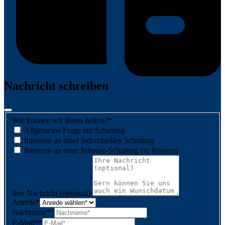
Nachricht schreiben
Wie können wir Ihnen helfen?
*
Allgemeine Frage zur Schulung
Interesse an einer individuellen Schulung
Interesse an einer Inhouse-Schulung (in Präsenz)
Ihre Nachricht (optional)
Anrede
*
Nachname*
*
E-Mail*
*