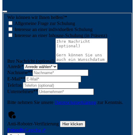
Wie können wir Ihnen helfen?
*
Allgemeine Frage zur Schulung
Interesse an einer individuellen Schulung
Interesse an einer Inhouse-Schulung (in Präsenz)
Ihre Nachricht (optional)
Anrede
*
Nachname*
*
E-Mail*
*
Telefon
Unternehmen*
*
Bitte nehmen Sie unsere
Datenschutzerklärung
zur Kenntnis.
Anti-Roboter-Verifizierung
Hier klicken
Friendly
Captcha ⇗