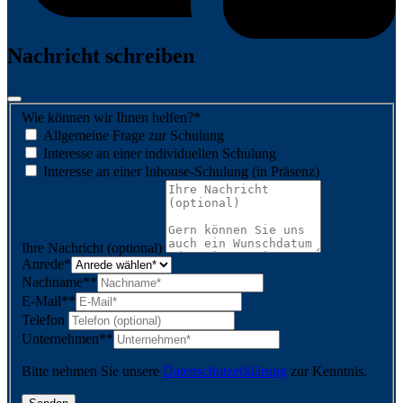
Nachricht schreiben
Wie können wir Ihnen helfen?
*
Allgemeine Frage zur Schulung
Interesse an einer individuellen Schulung
Interesse an einer Inhouse-Schulung (in Präsenz)
Ihre Nachricht (optional)
Anrede
*
Nachname*
*
E-Mail*
*
Telefon
Unternehmen*
*
Bitte nehmen Sie unsere
Datenschutzerklärung
zur Kenntnis.