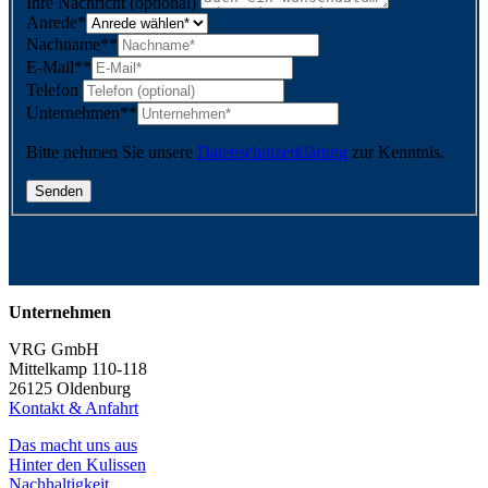
Ihre Nachricht (optional)
Anrede
*
Nachname*
*
E-Mail*
*
Telefon
Unternehmen*
*
Bitte nehmen Sie unsere
Datenschutzerklärung
zur Kenntnis.
Unternehmen
VRG GmbH
Mittelkamp 110-118
26125 Oldenburg
Kontakt & Anfahrt
Das macht uns aus
Hinter den Kulissen
Nachhaltigkeit