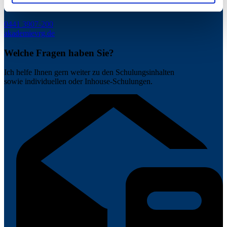
Seminarmanagerin VRG AKADEMIE
0441 3907-200
akademie
vrg.de
Welche Fragen haben Sie?
Ich helfe Ihnen gern weiter zu den Schulungsinhalten
sowie individuellen oder Inhouse-Schulungen.