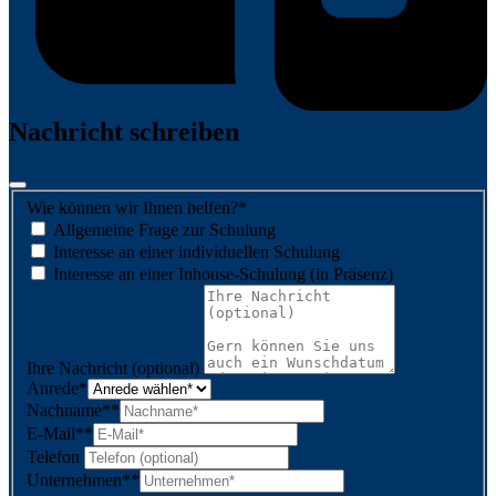
Nachricht schreiben
Wie können wir Ihnen helfen?
*
Allgemeine Frage zur Schulung
Interesse an einer individuellen Schulung
Interesse an einer Inhouse-Schulung (in Präsenz)
Ihre Nachricht (optional)
Anrede
*
Nachname*
*
E-Mail*
*
Telefon
Unternehmen*
*