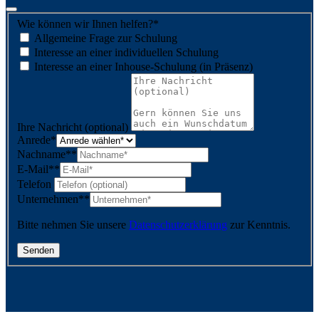
Wie können wir Ihnen helfen?
*
Allgemeine Frage zur Schulung
Interesse an einer individuellen Schulung
Interesse an einer Inhouse-Schulung (in Präsenz)
Ihre Nachricht (optional)
Anrede
*
Nachname*
*
E-Mail*
*
Telefon
Unternehmen*
*
Bitte nehmen Sie unsere
Datenschutzerklärung
zur Kenntnis.