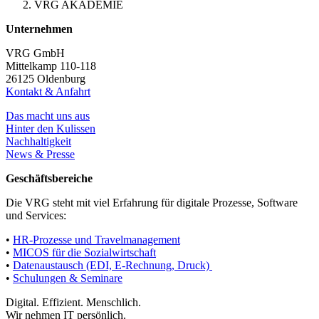
VRG AKADEMIE
Unternehmen
VRG GmbH
Mittelkamp 110-118
26125 Oldenburg
Kontakt & Anfahrt
Das macht uns aus
Hinter den Kulissen
Nachhaltigkeit
News & Presse
Geschäftsbereiche
Die VRG steht mit viel Erfahrung für digitale Prozesse, Software
und Services:
•
HR-Prozesse und Travelmanagement
•
MICOS für die Sozialwirtschaft
•
Datenaustausch (EDI, E-Rechnung, Druck)
•
Schulungen & Seminare
Digital. Effizient. Menschlich.
Wir nehmen IT persönlich.