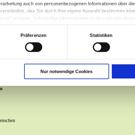
ung
rarbeitung auch von personenbezogenen Informationen über di
inverständnis, das Sie durch Ihre eigene Auswahl bestimmen kö
ssen“ erklären. Vollständige Informationen zu den von uns eing
nter Punkt 3.4 in unserer Datenschutzerklärung.
Präferenzen
Statistiken
g in die USA: Indem Sie die jeweiligen Cookies akzeptieren, will
O ein, dass durch das Setzen und Verwenden des jeweiligen Coo
licherweise in die USA übermittelt und verarbeitet werden. Nä
schutzerklärung für diese Website.
en
Nur notwendige Cookies
ms
Menschen