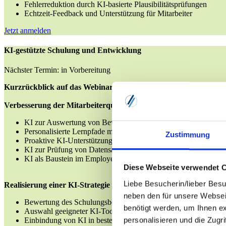
Fehlerreduktion durch KI-basierte Plausibilitätsprüfungen
Echtzeit-Feedback und Unterstützung für Mitarbeiter
Jetzt anmelden
KI-gestützte Schulung und Entwicklung
Nächster Termin: in Vorbereitung
Kurzrückblick auf das Webinar der Vorwoche
Verbesserung der Mitarbeiterqualifikationen mit KI
KI zur Auswertung von Bewerbungen und Identifikation von 
Personalisierte Lernpfade mit KI-Algorithmen (KI-Wissensdat
Zustimmung
Proaktive KI-Unterstützung (z.B. auf Tätigkeiten im ERP oder 
KI zur Prüfung von Datensätzen und Unterstützung/Feedback 
KI als Baustein im Employer Branding
Diese Webseite verwendet 
Liebe Besucherin/lieber Besu
Realisierung einer KI-Strategie für Schulung und Entwicklung
neben den für unsere Websei
Bewertung des Schulungsbedarfs und der KI-Möglichkeiten
benötigt werden, um Ihnen e
Auswahl geeigneter KI-Tools und Plattformen
personalisieren und die Zugr
Einbindung von KI in bestehende Schulungsprogramme