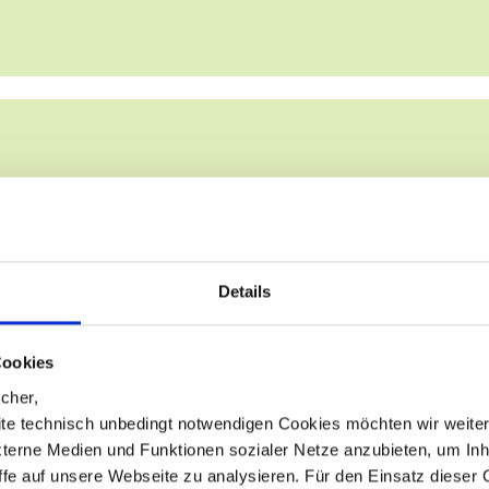
Wissenslücken
enbank)
Details
bei E-Mails)
bei inkonsistenten Daten und deren Konsequenzen
Cookies
cher,
te technisch unbedingt notwendigen Cookies möchten wir weite
xterne Medien und Funktionen sozialer Netze anzubieten, um Inh
iffe auf unsere Webseite zu analysieren. Für den Einsatz dieser