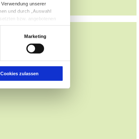
e Verwendung unserer
nnen und durch „Auswahl
esetzten bzw. angebotenen
Marketing
igen Sie zugleich gem. Art.
kies entstehenden
here Informationen
Cookies zulassen