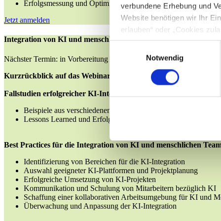
Erfolgsmessung und Optimierung der KI-gestützten Weiterbild
verbundene Erhebung und Ve
Website benötigen wir Ihr E
Jetzt anmelden
erlauben“ oder „Cookies zula
Integration von KI und menschlichen Teams
Cookie-Optionen finden Sie u
Einwilligungsauswahl
Notwendig
Nächster Termin: in Vorbereitung
Hinweis zur Datenübermittlun
Kurzrückblick auf das Webinar der Vorwoche
49 Abs. 1 S. 1 lit. a) DSGV
personenbezogenen Daten mög
Fallstudien erfolgreicher KI-Integrationen in Teams
entnehmen Sie unserer Daten
Beispiele aus verschiedenen Branchen und Unternehmensgröß
Lessons Learned und Erfolgsfaktoren
Best Practices für die Integration von KI und menschlichen Tea
Identifizierung von Bereichen für die KI-Integration
Auswahl geeigneter KI-Plattformen und Projektplanung
Erfolgreiche Umsetzung von KI-Projekten
Kommunikation und Schulung von Mitarbeitern bezüglich KI
Schaffung einer kollaborativen Arbeitsumgebung für KI und 
Überwachung und Anpassung der KI-Integration