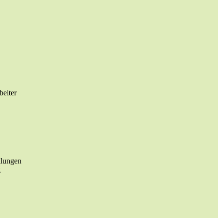
beiter
ilungen
g