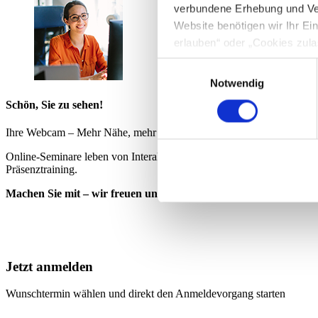
verbundene Erhebung und Ve
Website benötigen wir Ihr E
erlauben“ oder „Cookies zula
Cookie-Optionen finden Sie u
Einwilligungsauswahl
Notwendig
Hinweis zur Datenübermittlun
Schön, Sie zu sehen!
49 Abs. 1 S. 1 lit. a) DSGV
personenbezogenen Daten mög
Ihre Webcam – Mehr Nähe, mehr Austausch, mehr Lernerfolg!
entnehmen Sie unserer Daten
Online-Seminare leben von Interaktion. Mit eingeschalteter Webcam s
Präsenztraining.
Machen Sie mit – wir freuen uns auf Sie!
Jetzt anmelden
Wunschtermin wählen und direkt den Anmeldevorgang starten