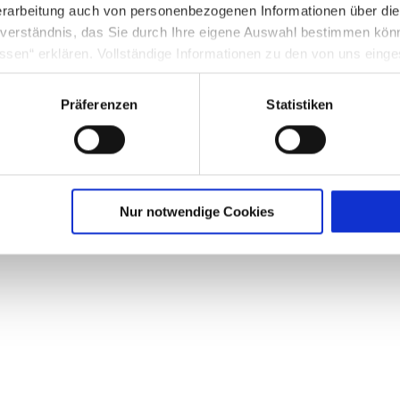
rarbeitung auch von personenbezogenen Informationen über di
inverständnis, das Sie durch Ihre eigene Auswahl bestimmen kö
ssen“ erklären. Vollständige Informationen zu den von uns eing
nter Punkt 3.4 in unserer Datenschutzerklärung.
Präferenzen
Statistiken
g in die USA: Indem Sie die jeweiligen Cookies akzeptieren, will
O ein, dass durch das Setzen und Verwenden des jeweiligen Coo
licherweise in die USA übermittelt und verarbeitet werden. Nä
schutzerklärung für diese Website.
chaffen wir eine angenehme Lernatmosphäre und fördern den Austausch.
Nur notwendige Cookies