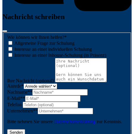
Nachricht schreiben
Wie können wir Ihnen helfen?
*
Allgemeine Frage zur Schulung
Interesse an einer individuellen Schulung
Interesse an einer Inhouse-Schulung (in Präsenz)
Ihre Nachricht (optional)
Anrede
*
Nachname*
*
E-Mail*
*
Telefon
Unternehmen*
*
Bitte nehmen Sie unsere
Datenschutzerklärung
zur Kenntnis.