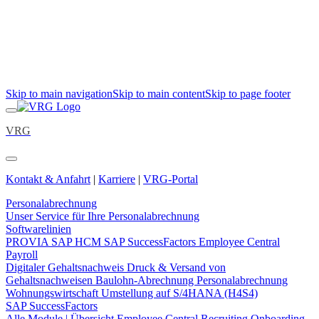
Skip to main navigation
Skip to main content
Skip to page footer
VRG
Kontakt & Anfahrt
|
Karriere
|
VRG-Portal
Personalabrechnung
Unser Service für Ihre Personalabrechnung
Softwarelinien
PROVIA
SAP HCM
SAP SuccessFactors Employee Central
Payroll
Digitaler Gehaltsnachweis
Druck & Versand von
Gehaltsnachweisen
Baulohn-Abrechnung
Personalabrechnung
Wohnungswirtschaft
Umstellung auf S/4HANA (H4S4)
SAP SuccessFactors
Alle Module | Übersicht
Employee Central
Recruiting
Onboarding