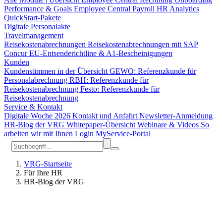
Performance & Goals
Employee Central Payroll
HR Analytics
QuickStart-Pakete
Digitale Personalakte
Travelmanagement
Reisekostenabrechnungen
Reisekostenabrechnungen mit SAP
Concur
EU-Entsenderichtline & A1-Bescheinigungen
Kunden
Kundenstimmen in der Übersicht
GEWO: Referenzkunde für
Personalabrechnung
RBH: Referenzkunde für
Reisekostenabrechnung
Festo: Referenzkunde für
Reisekostenabrechnung
Service & Kontakt
Digitale Woche 2026
Kontakt und Anfahrt
Newsletter-Anmeldung
HR-Blog der VRG
Whitepaper-Übersicht
Webinare & Videos
So
arbeiten wir mit Ihnen
Login MyService-Portal
VRG-Startseite
Für Ihre HR
HR-Blog der VRG