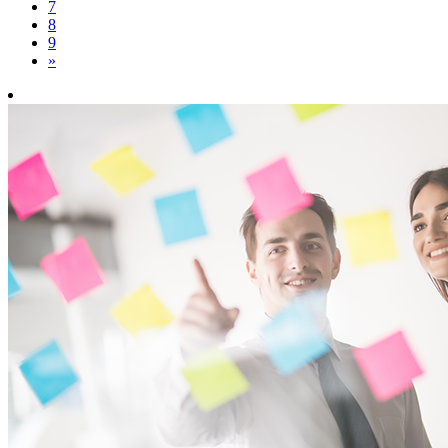
7
8
9
»