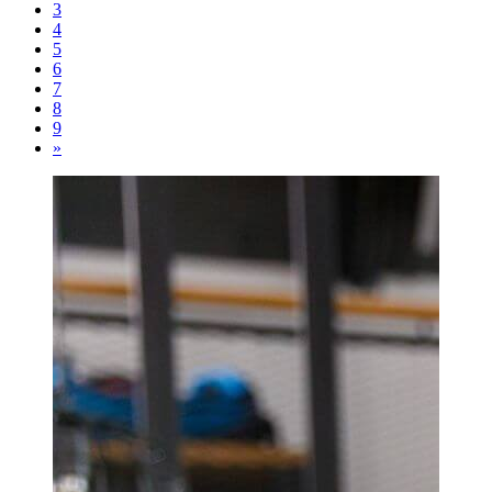
3
4
5
6
7
8
9
»