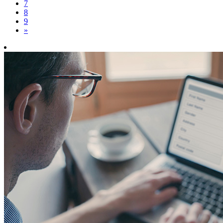
7
8
9
»