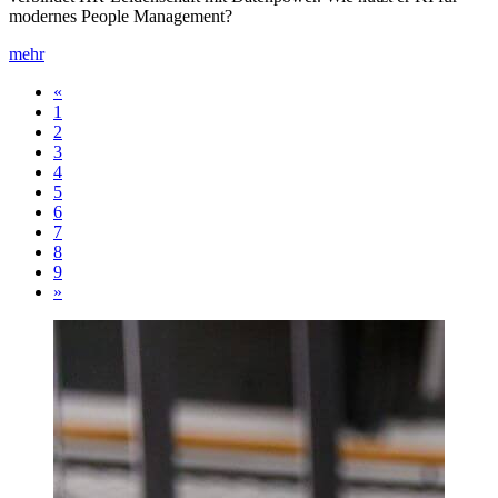
modernes People Management?
mehr
«
1
2
3
4
5
6
7
8
9
»