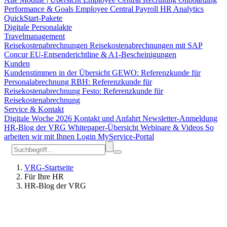
Performance & Goals
Employee Central Payroll
HR Analytics
QuickStart-Pakete
Digitale Personalakte
Travelmanagement
Reisekostenabrechnungen
Reisekostenabrechnungen mit SAP
Concur
EU-Entsenderichtline & A1-Bescheinigungen
Kunden
Kundenstimmen in der Übersicht
GEWO: Referenzkunde für
Personalabrechnung
RBH: Referenzkunde für
Reisekostenabrechnung
Festo: Referenzkunde für
Reisekostenabrechnung
Service & Kontakt
Digitale Woche 2026
Kontakt und Anfahrt
Newsletter-Anmeldung
HR-Blog der VRG
Whitepaper-Übersicht
Webinare & Videos
So
arbeiten wir mit Ihnen
Login MyService-Portal
VRG-Startseite
Für Ihre HR
HR-Blog der VRG