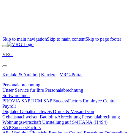
Skip to main navigation
Skip to main content
Skip to page footer
VRG
Kontakt & Anfahrt
|
Karriere
|
VRG-Portal
Personalabrechnung
Unser Service für Ihre Personalabrechnung
Softwarelinien
PROVIA
SAP HCM
SAP SuccessFactors Employee Central
Payroll
Digitaler Gehaltsnachweis
Druck & Versand von
Gehaltsnachweisen
Baulohn-Abrechnung
Personalabrechnung
Wohnungswirtschaft
Umstellung auf S/4HANA (H4S4)
SAP SuccessFactors
Alle Module | Übersicht
Employee Central
Recruiting
Onboarding