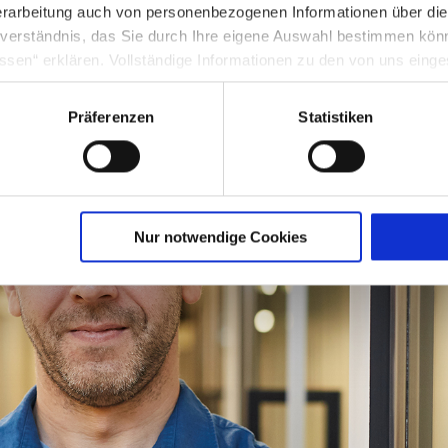
rarbeitung auch von personenbezogenen Informationen über di
inverständnis, das Sie durch Ihre eigene Auswahl bestimmen kö
ssen“ erklären. Vollständige Informationen zu den von uns eing
nter Punkt 3.4 in unserer Datenschutzerklärung.
Präferenzen
Statistiken
g in die USA: Indem Sie die jeweiligen Cookies akzeptieren, will
O ein, dass durch das Setzen und Verwenden des jeweiligen Coo
licherweise in die USA übermittelt und verarbeitet werden. Nä
schutzerklärung für diese Website.
Nur notwendige Cookies