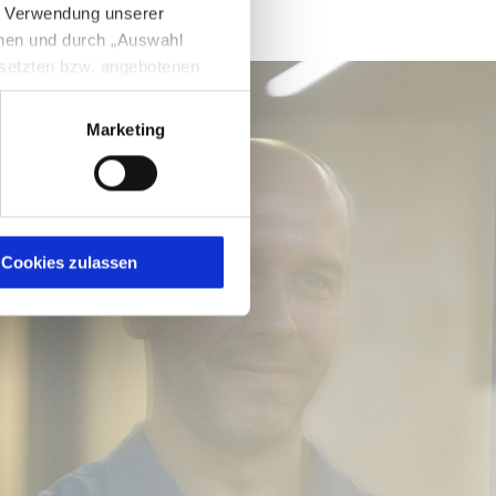
e Verwendung unserer
nnen und durch „Auswahl
esetzten bzw. angebotenen
Marketing
igen Sie zugleich gem. Art.
kies entstehenden
here Informationen
Cookies zulassen