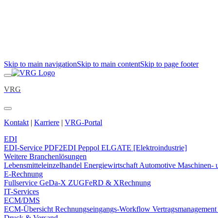
Skip to main navigation
Skip to main content
Skip to page footer
VRG
Kontakt
|
Karriere
|
VRG-Portal
EDI
EDI-Service
PDF2EDI
Peppol
ELGATE [Elektroindustrie]
Weitere Branchenlösungen
Lebensmitteleinzelhandel
Energiewirtschaft
Automotive
Maschinen- 
E-Rechnung
Fullservice
GeDa-X
ZUGFeRD & XRechnung
IT-Services
ECM/DMS
ECM-Übersicht
Rechnungseingangs-Workflow
Vertragsmanagemen
Druck & Versand