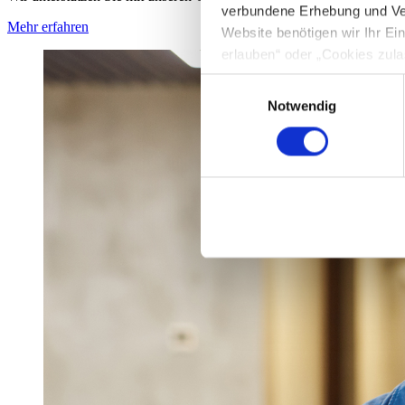
verbundene Erhebung und Ve
Mehr erfahren
Website benötigen wir Ihr E
erlauben“ oder „Cookies zula
Cookie-Optionen finden Sie u
Einwilligungsauswahl
Notwendig
Hinweis zur Datenübermittlun
49 Abs. 1 S. 1 lit. a) DSGV
personenbezogenen Daten mög
entnehmen Sie unserer Daten