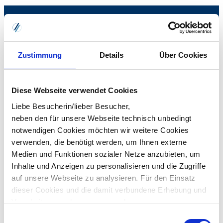
Zustimmung
Details
Über Cookies
Diese Webseite verwendet Cookies
Liebe Besucherin/lieber Besucher,
neben den für unsere Webseite technisch unbedingt
notwendigen Cookies möchten wir weitere Cookies
verwenden, die benötigt werden, um Ihnen externe
Medien und Funktionen sozialer Netze anzubieten, um
Susanne Bremer
Inhalte und Anzeigen zu personalisieren und die Zugriffe
Seminarmanagerin VRG AKADEMIE
auf unsere Webseite zu analysieren. Für den Einsatz
dieser Cookies und die damit verbundene Erhebung und
0441 3907-200
akademie
vrg.de
Verarbeitung auch von personenbezogenen
Informationen über die Verwendung unserer Website
Einwilligungsauswahl
Welche Fragen haben Sie?